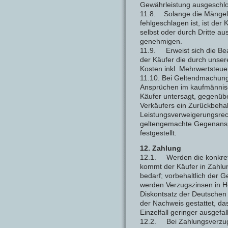
Gewährleistung ausgeschl
11.8. Solange die Mängelb
fehlgeschlagen ist, ist der
selbst oder durch Dritte au
genehmigen.
11.9. Erweist sich die Bea
der Käufer die durch uns
Kosten inkl. Mehrwertsteue
11.10. Bei Geltendmachung
Ansprüchen im kaufmännis
Käufer untersagt, gegenü
Verkäufers ein Zurückbeha
Leistungsverweigerungsrec
geltengemachte Gegenanspru
festgestellt.
12. Zahlung
12.1. Werden die konkrete
kommt der Käufer in Zahlu
bedarf; vorbehaltlich der
werden Verzugszinsen in H
Diskontsatz der Deutschen
der Nachweis gestattet, da
Einzelfall geringer ausgefall
12.2. Bei Zahlungsverzug i