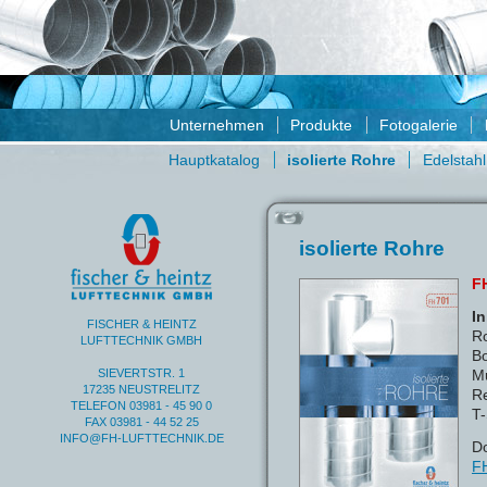
Unternehmen
Produkte
Fotogalerie
Hauptkatalog
isolierte Rohre
Edelstahl
isolierte Rohre
F
In
FISCHER & HEINTZ
R
LUFTTECHNIK GMBH
Bo
SIEVERTSTR. 1
Mu
17235 NEUSTRELITZ
R
TELEFON 03981 - 45 90 0
T-
FAX 03981 - 44 52 25
INFO@FH-LUFTTECHNIK.DE
D
F